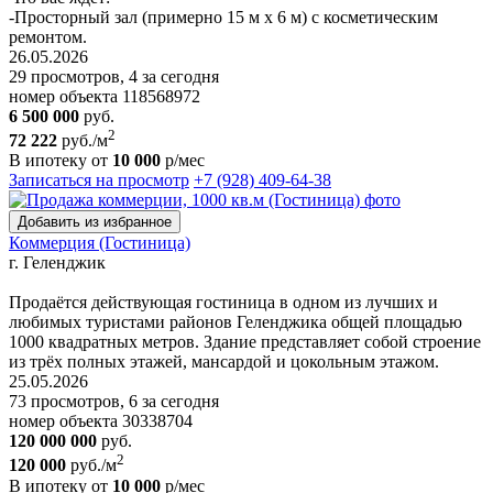
-Проcтopный зал (пpимеpнo 15 м х 6 м) с коcметичeским
peмoнтом.
26.05.2026
29 просмотров, 4 за сегодня
номер объекта 118568972
6 500 000
руб.
2
72 222
руб./м
В ипотеку от
10 000
р/мес
Записаться на просмотр
+7 (928) 409-64-38
Добавить из избранное
Коммерция (Гостиница)
г. Геленджик
Продаётся действующая гостиница в одном из лучших и
любимых туристами районов Геленджика общей площадью
1000 квадратных метров. Здание представляет собой строение
из трёх полных этажей, мансардой и цокольным этажом.
25.05.2026
73 просмотров, 6 за сегодня
номер объекта 30338704
120 000 000
руб.
2
120 000
руб./м
В ипотеку от
10 000
р/мес