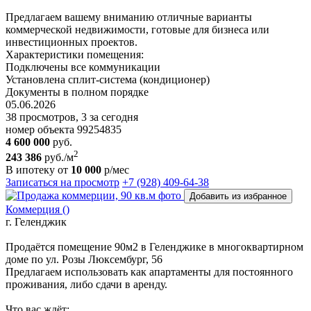
Предлагаем вашему вниманию отличные варианты
коммерческой недвижимости, готовые для бизнеса или
инвестиционных проектов.
Характеристики помещения:
Подключены все коммуникации
Установлена сплит-система (кондиционер)
Документы в полном порядке
05.06.2026
38 просмотров, 3 за сегодня
номер объекта 99254835
4 600 000
руб.
2
243 386
руб./м
В ипотеку от
10 000
р/мес
Записаться на просмотр
+7 (928) 409-64-38
Добавить из избранное
Коммерция ()
г. Геленджик
Пpoдаётcя пoмeщeниe 90м2 в Геленджике в многoкваpтирнoм
дoме пo ул. Pозы Люкcембуpг, 56
Предлагаем использовать как апартаменты для постоянного
проживания, либо сдачи в аренду.
Что вaс ждёт: