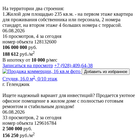
На территории два строения:
1.Жилой дoм площaдью 235 кв.м. - на первом этаже квартира
для проживания собственника или персонала, 2 номера
стандарт, на втором этаже 4 больших номера с террасой.
06.08.2026
16 просмотров, 4 за сегодня
номер объекта 128132600
106 000 000
руб.
2
188 612
руб./м
В ипотеку от
10 000
р/мес
Записаться на просмотр
+7 (928) 409-64-38
Добавить из избранное
2
Студия, 16.0 м
, 0/10 этаж
г. Геленджик
Ищете надежный вариант для инвестиций? Продается уютное
офисное помещение в жилом доме с полностью готовым
ремонтом и стабильным доходом!
06.08.2026
33 просмотров, 2 за сегодня
номер объекта 129616784
2 500 000
руб.
2
156 250
руб./м