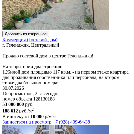
Добавить из избранное
Коммерция (Гостевой дом)
г. Геленджик, Центральный
Продаю гостевой дом в центре Геленджика!
На территории два строения:
1.Жилой дoм площaдью 117 кв.м. - на первом этаже квартира
для проживания собственника или персонала, на втором
этаже два больших номера;
30.07.2026
16 просмотров, 2 за сегодня
номер объекта 128130188
53 000 000
руб.
2
188 612
руб./м
В ипотеку от
10 000
р/мес
Записаться на просмотр
+7 (928) 409-64-38