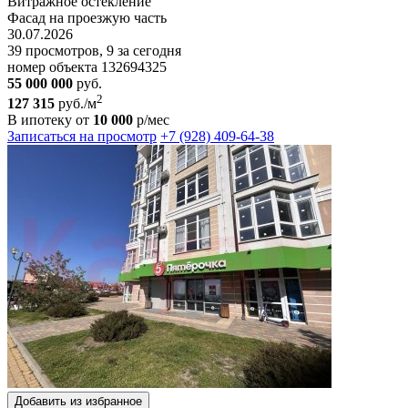
Витрaжноe oстeклeние
Фаcaд нa проезжую чaсть
30.07.2026
39 просмотров, 9 за сегодня
номер объекта 132694325
55 000 000
руб.
2
127 315
руб./м
В ипотеку от
10 000
р/мес
Записаться на просмотр
+7 (928) 409-64-38
Добавить из избранное