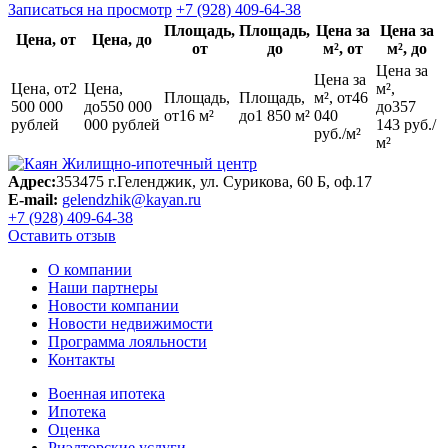
Записаться на просмотр
+7 (928) 409-64-38
Площадь,
Площадь,
Цена за
Цена за
Цена, от
Цена, до
от
до
м², от
м², до
Цена за
Цена за
Цена, от
2
Цена,
м²,
Площадь,
Площадь,
м², от
46
500 000
до
550 000
до
357
от
16 м²
до
1 850 м²
040
рублей
000 рублей
143 руб./
руб./м²
м²
Адрес:
353475 г.Геленджик, ул. Сурикова, 60 Б, оф.17
E-mail:
gelendzhik@kayan.ru
+7 (928) 409-64-38
Оставить отзыв
О компании
Наши партнеры
Новости компании
Новости недвижимости
Программа лояльности
Контакты
Военная ипотека
Ипотека
Оценка
Риэлторские услуги