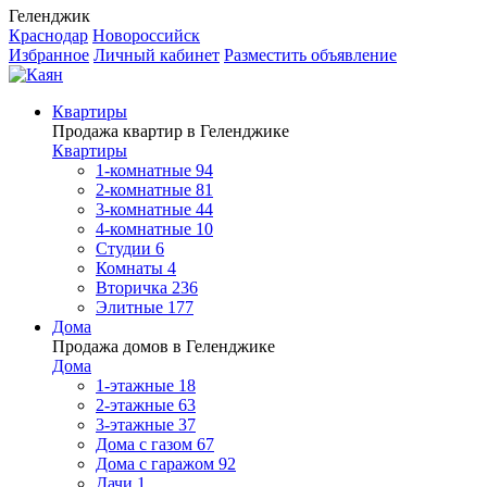
Геленджик
Краснодар
Новороссийск
Избранное
Личный кабинет
Разместить объявление
Квартиры
Продажа квартир в Геленджике
Квартиры
1-комнатные
94
2-комнатные
81
3-комнатные
44
4-комнатные
10
Студии
6
Комнаты
4
Вторичка
236
Элитные
177
Дома
Продажа домов в Геленджике
Дома
1-этажные
18
2-этажные
63
3-этажные
37
Дома с газом
67
Дома с гаражом
92
Дачи
1