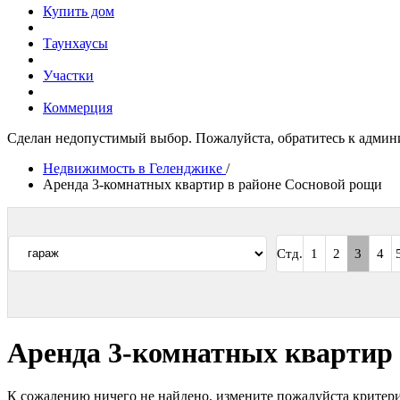
Купить дом
Таунхаусы
Участки
Коммерция
Сделан недопустимый выбор. Пожалуйста, обратитесь к админи
Сообщение
Недвижимость в Геленджике
/
об
Аренда 3-комнатных квартир в районе Сосновой рощи
ошибке
Стд.
1
2
3
4
Аренда 3-комнатных квартир 
К сожалению ничего не найдено, измените пожалуйста критери