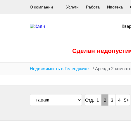
Перейти
О компании
Услуги
Работа
Ипотека
к
основному
содержанию
Ква
Сообщение
Сделан недопустим
об
Недвижимость в Геленджике
/
Аренда 2-комнат
ошибке
Стд.
1
2
3
4
5+