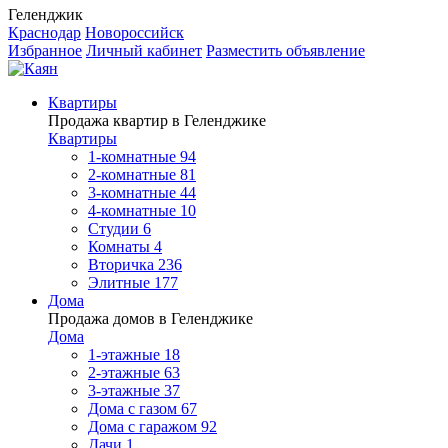
Геленджик
Краснодар
Новороссийск
Избранное
Личный кабинет
Разместить объявление
Квартиры
Продажа квартир в Геленджике
Квартиры
1-комнатные
94
2-комнатные
81
3-комнатные
44
4-комнатные
10
Студии
6
Комнаты
4
Вторичка
236
Элитные
177
Дома
Продажа домов в Геленджике
Дома
1-этажные
18
2-этажные
63
3-этажные
37
Дома с газом
67
Дома с гаражом
92
Дачи
1