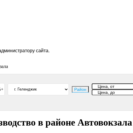
администратору сайта.
зала
5+
Район
водство в районе Автовокзала