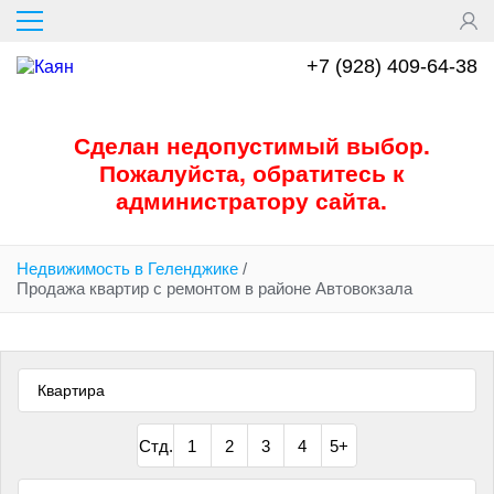
Перейти
к
основному
+7 (928) 409-64-38
содержанию
Сообщение
Сделан недопустимый выбор.
Пожалуйста, обратитесь к
об
администратору сайта.
ошибке
Недвижимость в Геленджике
/
Продажа квартир с ремонтом в районе Автовокзала
Квартира
Стд.
1
2
3
4
5+