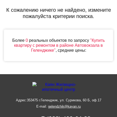
К сожалению ничего не найдено, измените
пожалуйста критерии поиска.
Более
0
реальных объектов по запросу
"Купить
квартиру с ремонтом в районе Автовокзала в
Геленджике"
, средние цены:
Адрес:
353475 г.Геленджик, ул. Сурикова, 60 Б, оф.17
E-mail:
gelendzhik@kayan.ru