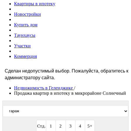
Квартиры в ипотеку
Новостройки
Купить дом
Таунхаусы
Участки
Коммерция
Сделан недопустимый выбор. Пожалуйста, обратитесь к
Сообщение
администратору сайта.
об
Недвижимость в Геленджике
/
Продажа квартир в ипотеку в микрорайоне Солнечный
ошибке
Стд.
1
2
3
4
5+