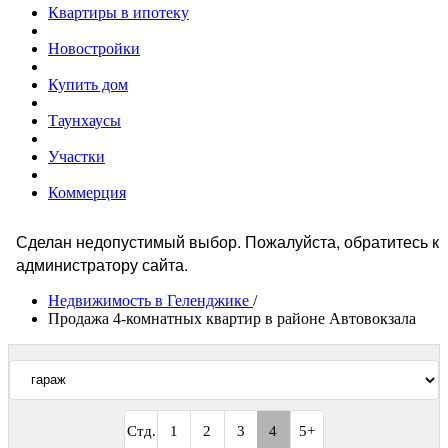
Квартиры в ипотеку
Новостройки
Купить дом
Таунхаусы
Участки
Коммерция
Сделан недопустимый выбор. Пожалуйста, обратитесь к
Сообщение
администратору сайта.
об
Недвижимость в Геленджике
/
Продажа 4-комнатных квартир в районе Автовокзала
ошибке
Стд.
1
2
3
4
5+